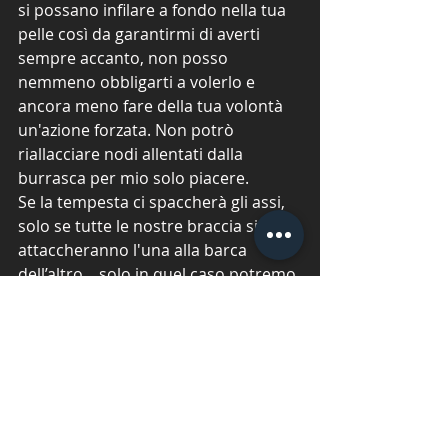
si possano infilare a fondo nella tua 
pelle così da garantirmi di averti 
sempre accanto, non posso 
nemmeno obbligarti a volerlo e 
ancora meno fare della tua volontà 
un'azione forzata. Non potrò 
riallacciare nodi allentati dalla 
burrasca per mio solo piacere.
Se la tempesta ci spaccherà gli assi, 
solo se tutte le nostre braccia si 
attaccheranno l'una alla barca 
dell’altro... solo in quel caso potremo 
tornare verso le correnti calde e 
calme per ricostruire ciò che si è 
rotto.
Se con le tue mani mi spingerai 
lontano da te... questo sarà solo 
perché non mi vorrai perché ogni 